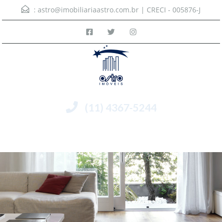
:
astro@imobiliariaastro.com.br
| CRECI - 005876-J
(11) 4367-5244
Menu