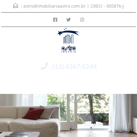
:
astro@imobiliariaastro.com.br
| CRECI - 005876-J
(11) 4367-5244
Menu