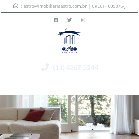
:
astro@imobiliariaastro.com.br
| CRECI - 005876-J
(11) 4367-5244
Menu