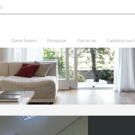
-J
e
Quem Somos
Pesquisar
Parcerias
Cadastre seu 