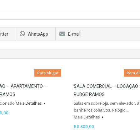
itter
WhatsApp
E-mail
Para Alugar
Para A
ÃO – APARTAMENTO –
SALA COMERCIAL – LOCAÇÃO 
 RAMOS
RUDGE RAMOS
icionado
Mais Detalhes
Salas em sobreloja, sem elevador, 3
banheiros coletivos. Relógio…
0,00
Mais Detalhes
R$ 800,00