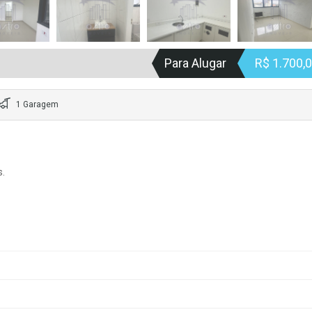
Para Alugar
R$ 1.700,
1 Garagem
s.