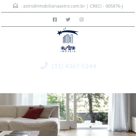
:
astro@imobiliariaastro.com.br
| CRECI - 005876-J
(11) 4367-5244
Menu