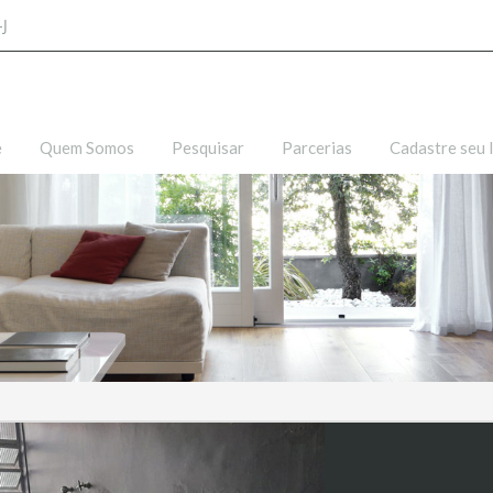
-J
e
Quem Somos
Pesquisar
Parcerias
Cadastre seu 