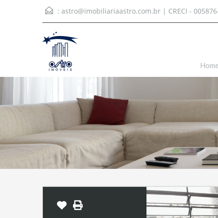
:
astro@imobiliariaastro.com.br
| CRECI - 005876
Hom