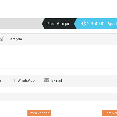
Para Alugar
R$ 2.350,00
- Apar
1 Garagem
er
WhatsApp
E-mail
Para Vender
Para Ve