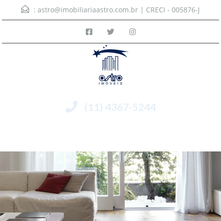
:
astro@imobiliariaastro.com.br
| CRECI - 005876-J
(11) 4367-5244
Menu