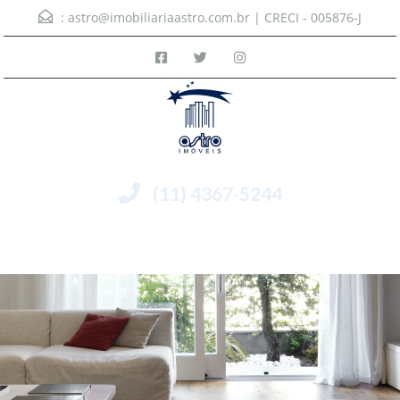
:
astro@imobiliariaastro.com.br
| CRECI - 005876-J
(11) 4367-5244
Menu