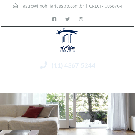
:
astro@imobiliariaastro.com.br
| CRECI - 005876-J
(11) 4367-5244
Menu