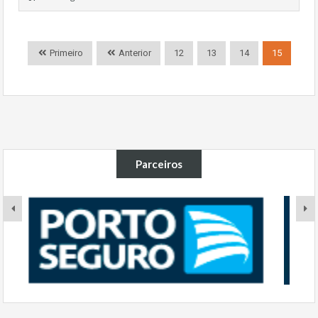
Primeiro
Anterior
12
13
14
15
Parceiros