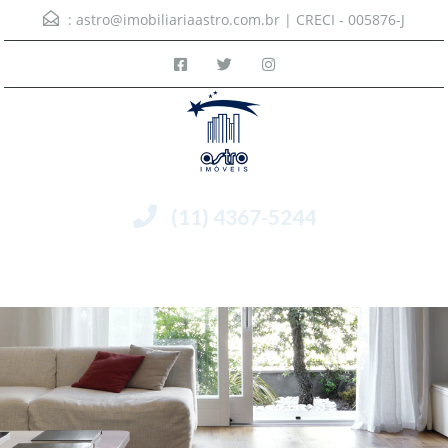
:
astro@imobiliariaastro.com.br
| CRECI - 005876-J
(11) 4367-5244
Menu