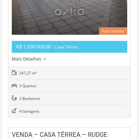
Para Vender
R$ 1.200.000,00
- Casa Térrea
Mais Detalhes
247,27 m²
3 Quartos
2 Banheiros
4 Garagens
VENDA – CASA TÉRREA – RUDGE