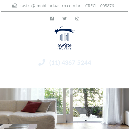
:
astro@imobiliariaastro.com.br
| CRECI - 005876-J
(11) 4367-5244
Menu