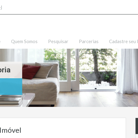
-J
e
Quem Somos
Pesquisar
Parcerias
Cadastre seu 
ria
 Imóvel