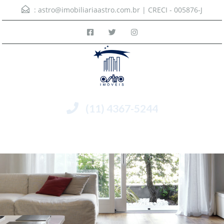
:
astro@imobiliariaastro.com.br
| CRECI - 005876-J
(11) 4367-5244
Menu